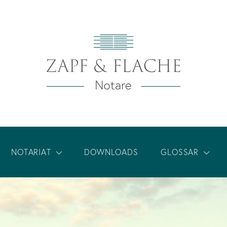
NOTARIAT
DOWNLOADS
GLOSSAR
Vita Torsten Zapf LL.M. oec.
Wohnungskauf
Vita Dr. Christian Flache
Vorsorgeregister