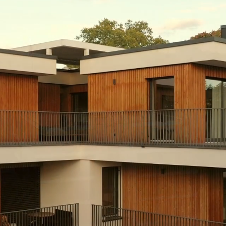
Notar-Podcast
Testamentsregist
Grundstückskauf
Grundpfandrecht