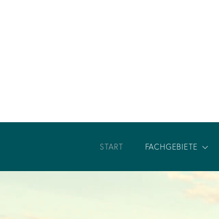
START
FACHGEBIETE
Vererben
Notfallvorsorge